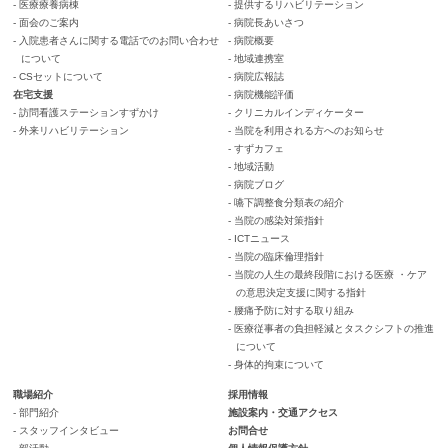
- 医療療養病棟
- 提供するリハビリテーション
- 面会のご案内
- 病院長あいさつ
- 入院患者さんに関する電話でのお問い合わせ
- 病院概要
について
- 地域連携室
- CSセットについて
- 病院広報誌
在宅支援
- 病院機能評価
- 訪問看護ステーションすずかけ
- クリニカルインディケーター
- 外来リハビリテーション
- 当院を利用される方へのお知らせ
- すずカフェ
- 地域活動
- 病院ブログ
- 嚥下調整食分類表の紹介
- 当院の感染対策指針
- ICTニュース
- 当院の臨床倫理指針
- 当院の人生の最終段階における医療 ・ケア
の意思決定支援に関する指針
- 腰痛予防に対する取り組み
- 医療従事者の負担軽減とタスクシフトの推進
について
- 身体的拘束について
職場紹介
採用情報
- 部門紹介
施設案内・交通アクセス
- スタッフインタビュー
お問合せ