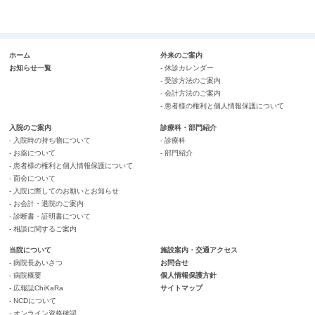
ホーム
外来のご案内
お知らせ一覧
- 休診カレンダー
- 受診方法のご案内
- 会計方法のご案内
- 患者様の権利と個人情報保護について
入院のご案内
診療科・部門紹介
- 入院時の持ち物について
- 診療科
- お薬について
- 部門紹介
- 患者様の権利と個人情報保護について
- 面会について
- 入院に際してのお願いとお知らせ
- お会計・退院のご案内
- 診断書・証明書について
- 相談に関するご案内
当院について
施設案内・交通アクセス
- 病院長あいさつ
お問合せ
- 病院概要
個人情報保護方針
- 広報誌ChiKaRa
サイトマップ
- NCDについて
- オンライン資格確認