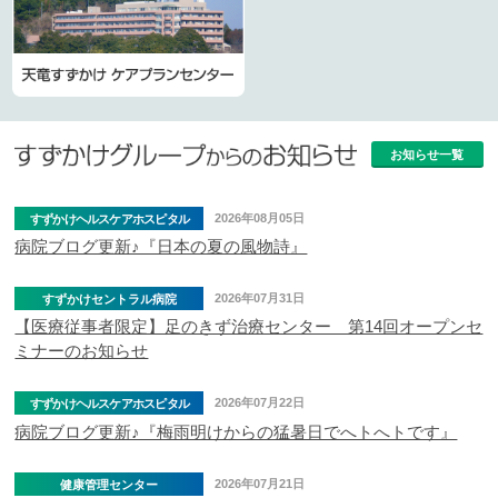
お知らせ一覧
2026年08月05日
すずかけヘルスケアホスピタル
病院ブログ更新♪『日本の夏の風物詩』
2026年07月31日
すずかけセントラル病院
【医療従事者限定】足のきず治療センター 第14回オープンセ
ミナーのお知らせ
2026年07月22日
すずかけヘルスケアホスピタル
病院ブログ更新♪『梅雨明けからの猛暑日でへトへトです』
2026年07月21日
健康管理センター