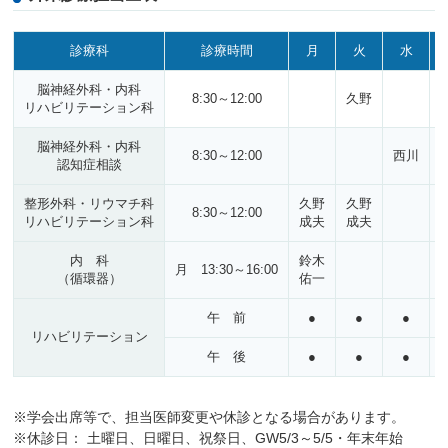
診療科
診療時間
月
火
水
脳神経外科・内科
8:30～12:00
久野
リハビリテーション科
脳神経外科・内科
8:30～12:00
西川
認知症相談
整形外科・リウマチ科
久野
久野
8:30～12:00
リハビリテーション科
成夫
成夫
内 科
鈴木
月 13:30～16:00
（循環器）
佑一
午 前
●
●
●
リハビリテーション
午 後
●
●
●
※学会出席等で、担当医師変更や休診となる場合があります。
※休診日： 土曜日、日曜日、祝祭日、GW5/3～5/5・年末年始