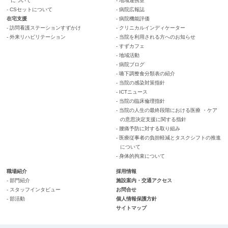
について
- 地域連携室
- CSセットについて
- 病院広報誌
在宅支援
- 病院機能評価
- 訪問看護ステーションすずかけ
- クリニカルインディケーター
- 外来リハビリテーション
- 当院を利用される方へのお知らせ
- すずカフェ
- 地域活動
- 病院ブログ
- 嚥下調整食分類表の紹介
- 当院の感染対策指針
- ICTニュース
- 当院の臨床倫理指針
- 当院の人生の最終段階における医療 ・ケア
の意思決定支援に関する指針
- 腰痛予防に対する取り組み
- 医療従事者の負担軽減とタスクシフトの推進
について
- 身体的拘束について
職場紹介
採用情報
- 部門紹介
施設案内・交通アクセス
- スタッフインタビュー
お問合せ
- 部活動
個人情報保護方針
サイトマップ