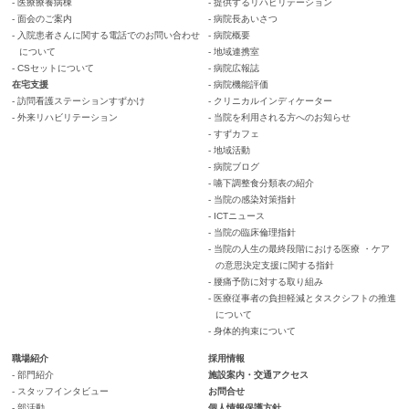
- 医療療養病棟
- 提供するリハビリテーション
- 面会のご案内
- 病院長あいさつ
- 入院患者さんに関する電話でのお問い合わせ
- 病院概要
について
- 地域連携室
- CSセットについて
- 病院広報誌
在宅支援
- 病院機能評価
- 訪問看護ステーションすずかけ
- クリニカルインディケーター
- 外来リハビリテーション
- 当院を利用される方へのお知らせ
- すずカフェ
- 地域活動
- 病院ブログ
- 嚥下調整食分類表の紹介
- 当院の感染対策指針
- ICTニュース
- 当院の臨床倫理指針
- 当院の人生の最終段階における医療 ・ケア
の意思決定支援に関する指針
- 腰痛予防に対する取り組み
- 医療従事者の負担軽減とタスクシフトの推進
について
- 身体的拘束について
職場紹介
採用情報
- 部門紹介
施設案内・交通アクセス
- スタッフインタビュー
お問合せ
- 部活動
個人情報保護方針