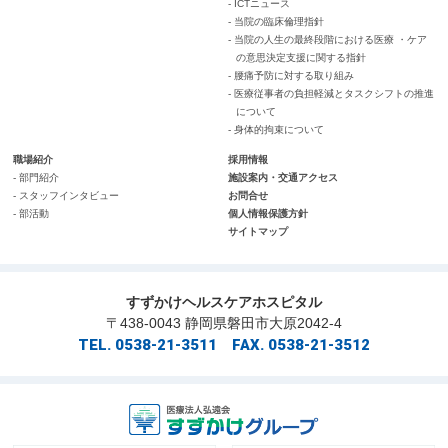
- ICTニュース
- 当院の臨床倫理指針
- 当院の人生の最終段階における医療 ・ケア
の意思決定支援に関する指針
- 腰痛予防に対する取り組み
- 医療従事者の負担軽減とタスクシフトの推進
について
- 身体的拘束について
職場紹介
採用情報
- 部門紹介
施設案内・交通アクセス
- スタッフインタビュー
お問合せ
- 部活動
個人情報保護方針
サイトマップ
すずかけヘルスケアホスピタル
〒438-0043 静岡県磐田市大原2042-4
TEL. 0538-21-3511 FAX. 0538-21-3512