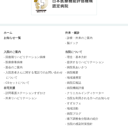
ホーム
外来・健診
お知らせ一覧
- 診療・外来のご案内
- 脳ドック
入院のご案内
当院について
- 回復期リハビリテーション病棟
- 理念・基本方針
- 医療療養病棟
- 提供するリハビリテーション
- 面会のご案内
- 病院長あいさつ
- 入院患者さんに関する電話でのお問い合わせ
- 病院概要
について
- 地域連携室
- CSセットについて
- 病院広報誌
在宅支援
- 病院機能評価
- 訪問看護ステーションすずかけ
- クリニカルインディケーター
- 外来リハビリテーション
- 当院を利用される方へのお知らせ
- すずカフェ
- 地域活動
- 病院ブログ
- 嚥下調整食分類表の紹介
- 当院の感染対策指針