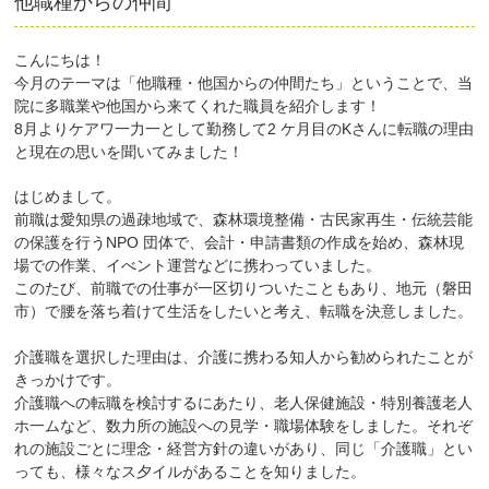
他職種からの仲間
こんにちは！
今月のテ一マは「他職種・他国からの仲間たち」ということで、当
院に多職業や他国から来てくれた職員を紹介します！
8月よりケアワ一力一として勤務して2 ケ月目のKさんに転職の理由
と現在の思いを聞いてみました！
はじめまして。
前職は愛知県の過疎地域で、森林環境整備・古民家再生・伝統芸能
の保護を行うNPO 団体で、会計・申請書類の作成を始め、森林現
場での作業、イべント運営などに携わっていました。
このたび、前職での仕事が一区切りついたこともあり、地元（磐田
市）で腰を落ち着けて生活をしたいと考え、転職を決意しました。
介護職を選択した理由は、介護に携わる知人から勧められたことが
きっかけです。
介護職への転職を検討するにあたり、老人保健施設・特別養護老人
ホ一ムなど、数力所の施設への見学・職場体験をしました。それぞ
れの施設ごとに理念・経営方針の違いがあり、同じ「介護職」とい
っても、様々なス夕イルがあることを知りました。