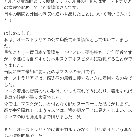
7 月より看護師として勤務して３ヶ月目のU さんはオ一ストラリア
の病院で勤務していた看護師さんです。
日本の病院と外国の病院の違いや感じたことについて聞いてみまし
た！
はじめまして。
私は、オ一ストラリアの公立病院で正看護師として働いていまし
た。
最後にもう一度日本で看護をしたいという夢を持ち、定年間近です
が、幸運にも当すずかけへルスケアホスピタルに就職することがで
きました。
当院に来て最初に驚いたのはマスクの着用です。
オ一ストラリアでは、感染症の患者に接するときに着用するのみで
した。
マスク着用の習慣のない私は、いっも忘れそうになり、着用すれば
鼻息で眼鏡が曇り大変でした。
今では、マスクがないと何となく顔がス一ス一した感じがします。
顔が半分隠れてしまうマスクは、皆の顔が同じに見えてしまい、ス
タッフの顔を覚えるまで困りました…笑
また、オ一ストラリアでは電子力ルテがなく、申し送りという耳か
らの情報収集でした。