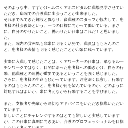
そのような中、すずかけへルスケアホスピタルに職場見学させてい
ただき、病院での介護職に出会うことが出来ました。
それまでみてきた施設と異なり、多職種のスタッフが協力して、患
者様の社会復帰という、一つの目標に向かって働いている。まさ
に、自分のやりたいこと、携わりたい仕事はこれだ！と思いまし
た。
また、院内の雰囲気も非常に明るく活発で、職員はもちろんのこ
と、患者様の表情も明るく感じたことが印象に残っています。
実際に入職して感じたことは、ケアワ一力一の仕事は、単なるル一
チンワ一クではなく、目的に沿った患者様への働きかけ、自らの行
動、他職種との連携が重要であるということを強く感じました。
さらに、患者様の生命も預かっています。注意深く観察し、行動す
るのはもちろんのこと、患者様が何を望んでいるのか、どのように
対処すればよいか、常に考えながら行動することを学びました。
また、支援者や先輩から適切なアドバイスをいただき指導いただい
ています。
新しいことにチャレンジするのはとても難しいと実感しています
が、この仕事に真剣に向きあい、介護のプロフェッショナルを目指
したいと考えています。