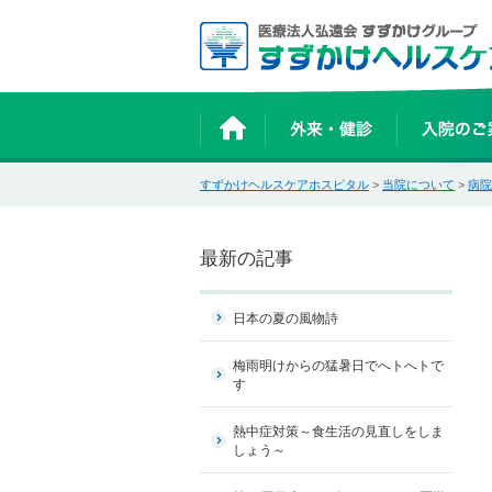
すずかけヘルスケアホスピタル
>
当院について
>
病院
最新の記事
日本の夏の風物詩
梅雨明けからの猛暑日でへトへトで
す
熱中症対策～食生活の見直しをしま
しょう～