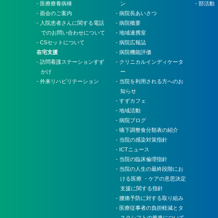
- 医療療養病棟
ン
- 部活動
- 面会のご案内
- 病院長あいさつ
- 入院患者さんに関する電話
- 病院概要
でのお問い合わせについて
- 地域連携室
- CSセットについて
- 病院広報誌
在宅支援
- 病院機能評価
- 訪問看護ステーションすず
- クリニカルインディケータ
かけ
ー
- 外来リハビリテーション
- 当院を利用される方へのお
知らせ
- すずカフェ
- 地域活動
- 病院ブログ
- 嚥下調整食分類表の紹介
- 当院の感染対策指針
- ICTニュース
- 当院の臨床倫理指針
- 当院の人生の最終段階にお
ける医療 ・ケアの意思決定
支援に関する指針
- 腰痛予防に対する取り組み
- 医療従事者の負担軽減とタ
スクシフトの推進について