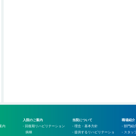
入院のご案内
当院について
職場紹介
案内
- 回復期リハビリテーション
- 理念・基本方針
- 部門紹
病棟
- 提供するリハビリテーショ
- スタ