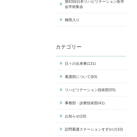
第63回日本リハビリテーション医学
会学術集会
梅雨入り
カテゴリー
日々の出来事
(131)
看護部について
(83)
リハビリテーション技術部
(55)
事務部・診療技術部
(41)
お知らせ
(18)
訪問看護ステーションすずかけ
(10)