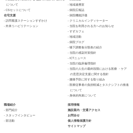
について
- 地域連携室
- CSセットについて
- 病院広報誌
在宅支援
- 病院機能評価
- 訪問看護ステーションすずかけ
- クリニカルインディケーター
- 外来リハビリテーション
- 当院を利用される方へのお知らせ
- すずカフェ
- 地域活動
- 病院ブログ
- 嚥下調整食分類表の紹介
- 当院の感染対策指針
- ICTニュース
- 当院の臨床倫理指針
- 当院の人生の最終段階における医療 ・ケア
の意思決定支援に関する指針
- 腰痛予防に対する取り組み
- 医療従事者の負担軽減とタスクシフトの推進
について
- 身体的拘束について
職場紹介
採用情報
- 部門紹介
施設案内・交通アクセス
- スタッフインタビュー
お問合せ
- 部活動
個人情報保護方針
サイトマップ