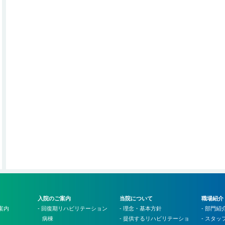
入院のご案内
当院について
職場紹介
案内
- 回復期リハビリテーション
- 理念・基本方針
- 部門紹
病棟
- 提供するリハビリテーショ
- スタ