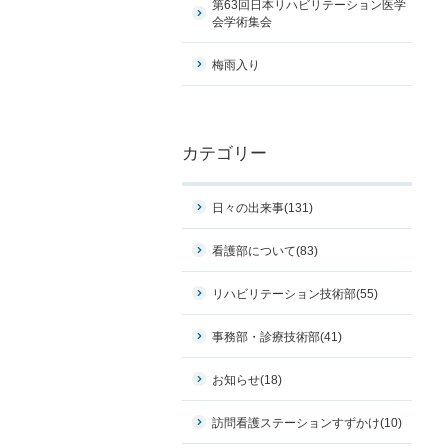
第63回日本リハビリテーション医学
会学術集会
梅雨入り
カテゴリー
日々の出来事
(131)
看護部について
(83)
リハビリテーション技術部
(55)
事務部・診療技術部
(41)
お知らせ
(18)
訪問看護ステーションすずかけ
(10)