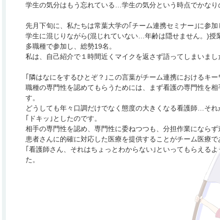
学生の気分はもう忘れている…学生の気分という時点でかなり
先月下旬に、私たちは常葉大学の｢チーム連携セミナー｣に参加
学生に混じりながら(混じれていない…年齢は隠せません。)授
多職種で参加し、総勢19名。
私は、自己紹介で１時間近くマイクを返さず語ってしまいまし
｢隣はなにをするひとぞ？｣この言葉がチーム連携におけるキ
職種の専門性を認めてもらうためには、まず看護の専門性を相
す。
どうしても年々口調だけでなく態度の大きくなる看護師…それ
｢ドキッ｣としたのです。
相手の専門性を認め、専門性に委ねつつも、分担作業にならず
患者さんに的確に対応した医療を提供することがチーム医療で
｢看護師さん、それはちょっとわからない｣といってもらえる
た。