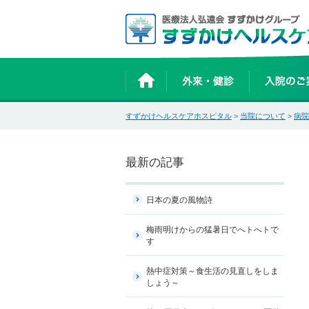
すずかけヘルスケアホスピタル
>
当院について
>
病院
最新の記事
日本の夏の風物詩
梅雨明けからの猛暑日でへトへトで
す
熱中症対策～食生活の見直しをしま
しょう～