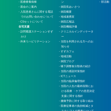
- 医療療養病棟
ン
- 部活動
- 面会のご案内
- 病院長あいさつ
- 入院患者さんに関する電話
- 病院概要
でのお問い合わせについて
- 地域連携室
- CSセットについて
- 病院広報誌
在宅支援
- 病院機能評価
- 訪問看護ステーションすず
- クリニカルインディケータ
かけ
ー
- 外来リハビリテーション
- 当院を利用される方へのお
知らせ
- すずカフェ
- 地域活動
- 病院ブログ
- 嚥下調整食分類表の紹介
- 当院の感染対策指針
- ICTニュース
- 当院の臨床倫理指針
- 当院の人生の最終段階にお
ける医療 ・ケアの意思決定
支援に関する指針
- 腰痛予防に対する取り組み
- 医療従事者の負担軽減とタ
スクシフトの推進について