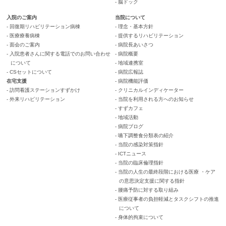
- 脳ドック
入院のご案内
当院について
- 回復期リハビリテーション病棟
- 理念・基本方針
- 医療療養病棟
- 提供するリハビリテーション
- 面会のご案内
- 病院長あいさつ
- 入院患者さんに関する電話でのお問い合わせ
- 病院概要
について
- 地域連携室
- CSセットについて
- 病院広報誌
在宅支援
- 病院機能評価
- 訪問看護ステーションすずかけ
- クリニカルインディケーター
- 外来リハビリテーション
- 当院を利用される方へのお知らせ
- すずカフェ
- 地域活動
- 病院ブログ
- 嚥下調整食分類表の紹介
- 当院の感染対策指針
- ICTニュース
- 当院の臨床倫理指針
- 当院の人生の最終段階における医療 ・ケア
の意思決定支援に関する指針
- 腰痛予防に対する取り組み
- 医療従事者の負担軽減とタスクシフトの推進
について
- 身体的拘束について