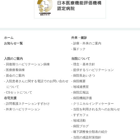
ホーム
外来・健診
お知らせ一覧
- 診療・外来のご案内
- 脳ドック
入院のご案内
当院について
- 回復期リハビリテーション病棟
- 理念・基本方針
- 医療療養病棟
- 提供するリハビリテーション
- 面会のご案内
- 病院長あいさつ
- 入院患者さんに関する電話でのお問い合わせ
- 病院概要
について
- 地域連携室
- CSセットについて
- 病院広報誌
在宅支援
- 病院機能評価
- 訪問看護ステーションすずかけ
- クリニカルインディケーター
- 外来リハビリテーション
- 当院を利用される方へのお知らせ
- すずカフェ
- 地域活動
- 病院ブログ
- 嚥下調整食分類表の紹介
- 当院の感染対策指針