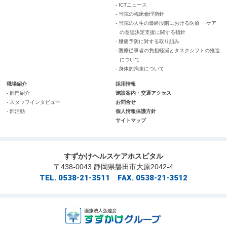
- ICTニュース
- 当院の臨床倫理指針
- 当院の人生の最終段階における医療 ・ケア
の意思決定支援に関する指針
- 腰痛予防に対する取り組み
- 医療従事者の負担軽減とタスクシフトの推進
について
- 身体的拘束について
職場紹介
採用情報
- 部門紹介
施設案内・交通アクセス
- スタッフインタビュー
お問合せ
- 部活動
個人情報保護方針
サイトマップ
すずかけヘルスケアホスピタル
〒438-0043 静岡県磐田市大原2042-4
TEL. 0538-21-3511 FAX. 0538-21-3512