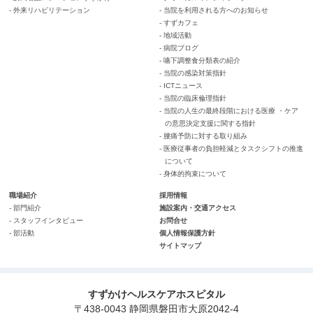
- 外来リハビリテーション
- 当院を利用される方へのお知らせ
- すずカフェ
- 地域活動
- 病院ブログ
- 嚥下調整食分類表の紹介
- 当院の感染対策指針
- ICTニュース
- 当院の臨床倫理指針
- 当院の人生の最終段階における医療 ・ケア
の意思決定支援に関する指針
- 腰痛予防に対する取り組み
- 医療従事者の負担軽減とタスクシフトの推進
について
- 身体的拘束について
職場紹介
採用情報
- 部門紹介
施設案内・交通アクセス
- スタッフインタビュー
お問合せ
- 部活動
個人情報保護方針
サイトマップ
すずかけヘルスケアホスピタル
〒438-0043 静岡県磐田市大原2042-4