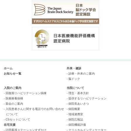
ホーム
外来・健診
お知らせ一覧
- 診療・外来のご案内
- 脳ドック
入院のご案内
当院について
- 回復期リハビリテーション病棟
- 理念・基本方針
- 医療療養病棟
- 提供するリハビリテーション
- 面会のご案内
- 病院長あいさつ
- 入院患者さんに関する電話でのお問い合わせ
- 病院概要
について
- 地域連携室
- CSセットについて
- 病院広報誌
在宅支援
- 病院機能評価
- 訪問看護ステーションすずかけ
- クリニカルインディケーター