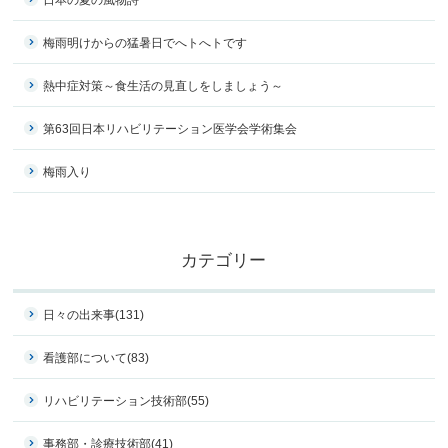
梅雨明けからの猛暑日でへトへトです
熱中症対策～食生活の見直しをしましょう～
第63回日本リハビリテーション医学会学術集会
梅雨入り
カテゴリー
日々の出来事
(131)
看護部について
(83)
リハビリテーション技術部
(55)
事務部・診療技術部
(41)