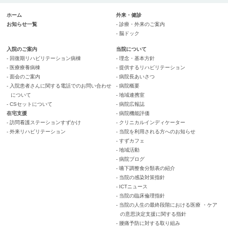
ホーム
外来・健診
お知らせ一覧
- 診療・外来のご案内
- 脳ドック
入院のご案内
当院について
- 回復期リハビリテーション病棟
- 理念・基本方針
- 医療療養病棟
- 提供するリハビリテーション
- 面会のご案内
- 病院長あいさつ
- 入院患者さんに関する電話でのお問い合わせ
- 病院概要
について
- 地域連携室
- CSセットについて
- 病院広報誌
在宅支援
- 病院機能評価
- 訪問看護ステーションすずかけ
- クリニカルインディケーター
- 外来リハビリテーション
- 当院を利用される方へのお知らせ
- すずカフェ
- 地域活動
- 病院ブログ
- 嚥下調整食分類表の紹介
- 当院の感染対策指針
- ICTニュース
- 当院の臨床倫理指針
- 当院の人生の最終段階における医療 ・ケア
の意思決定支援に関する指針
- 腰痛予防に対する取り組み