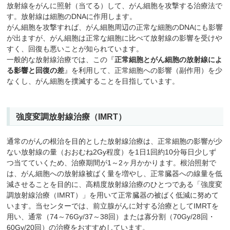
放射線をがんに照射（当てる）して、がん細胞を攻撃する治療法で
す。放射線は細胞のDNAに作用します。
がん細胞を攻撃すれば、がん細胞周辺の正常な細胞のDNAにも影響
が出ますが、がん細胞は正常な細胞に比べて放射線の影響を受けや
すく、回復も悪いことが知られています。
一般的な放射線治療では、この『
正常細胞とがん細胞の放射線によ
る影響と回復の差
』を利用して、正常細胞への影響（副作用）を少
なくし、がん細胞を撲滅することを目指しています。
強度変調放射線治療（IMRT）
通常のがんの根治を目的とした放射線治療は、正常細胞の影響が少
ない放射線の量（おおむね2Gy程度）を1日1回約10分毎日少しず
つ当てていくため、治療期間が1～2ヶ月かかります。根治照射で
は、がん細胞への放射線被ばく量を増やし、正常臓器への線量を低
減させることを目的に、高精度放射線治療のひとつである「強度変
調放射線治療（IMRT）」を用いて正常臓器の被ばく低減に努めて
います。当センターでは、前立腺がんに対する治療としてIMRTを
用い、通常（74～76Gy/37～38回）または寡分割（70Gy/28回・
60Gy/20回）の治療をおすすめしています。