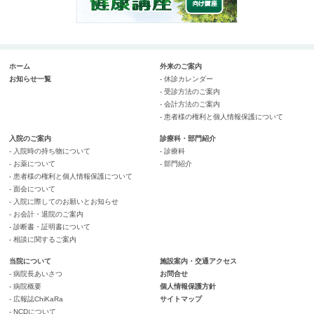
ホーム
外来のご案内
お知らせ一覧
- 休診カレンダー
- 受診方法のご案内
- 会計方法のご案内
- 患者様の権利と個人情報保護について
入院のご案内
診療科・部門紹介
- 入院時の持ち物について
- 診療科
- お薬について
- 部門紹介
- 患者様の権利と個人情報保護について
- 面会について
- 入院に際してのお願いとお知らせ
- お会計・退院のご案内
- 診断書・証明書について
- 相談に関するご案内
当院について
施設案内・交通アクセス
- 病院長あいさつ
お問合せ
- 病院概要
個人情報保護方針
- 広報誌ChiKaRa
サイトマップ
- NCDについて