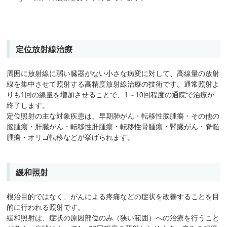
定位放射線治療
周囲に放射線に弱い臓器がない小さな病変に対して、高線量の放射
線を集中させて照射する高精度放射線治療の技術です。通常照射よ
りも1回の線量を増加させることで、1～10回程度の通院で治療が
終了します。
定位照射の主な対象疾患は、早期肺がん・転移性脳腫瘍・その他の
脳腫瘍・肝臓がん・転移性肝腫瘍・転移性骨腫瘍・腎臓がん・脊髄
腫瘍・オリゴ転移などが挙げられます。
緩和照射
根治目的ではなく、がんによる疼痛などの症状を改善することを目
的に行われる照射です。
緩和照射は、症状の原因部位のみ（狭い範囲）への治療を行うこと