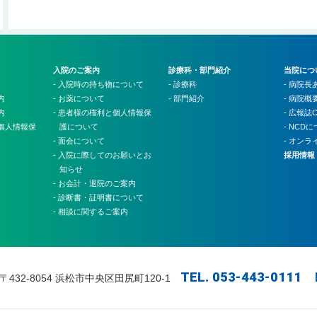
入院のご案内
診療科・部門紹介
当院につ
- 入院時の持ち物について
- 診療科
- 病院長
内
- お薬について
- 部門紹介
- 病院概
内
- 患者様の権利と個人情報保
- 広報誌C
と個人情報保
護について
- NCD
- 面会について
- オン
- 入院に際してのお願いとお
採用情報
知らせ
- お会計・退院のご案内
- 診断書・証明書について
- 相談に関するご案内
TEL. 053-443-0111 
〒432-8054 浜松市中央区田尻町120-1