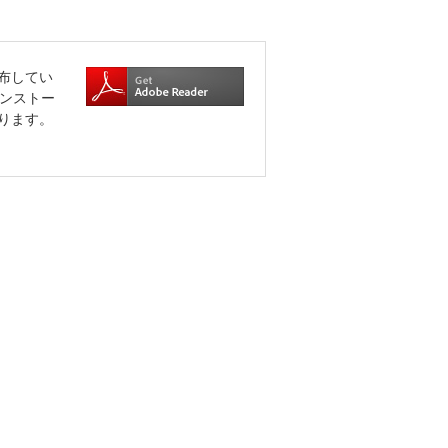
布してい
をインストー
ります。