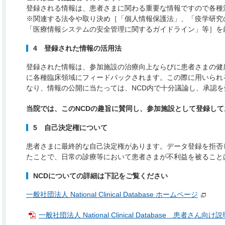
登録される情報は、患者さまに関わる重要な情報ですので各種
※関連する法令や取り決め［「個人情報保護法」、「疫学研究
「医療情報システムの安全管理に関するガイドライン」等］を
4 登録された情報の活用法
登録された情報は、参加施設の治療向上ならびに患者さまの健
に各種臨床領域にフィードバックされます。この際に用いられ
なり、情報の公開に当たっては、NCD内で十分議論し、承認
当院では、このNCDの趣旨に賛同し、参加施設として登録して
5 自己決定権について
患者さまに最終的な自己決定権があります。データ登録を拒否
たことで、日常の診療等において患者さまが不利益を被ること
NCDについての詳細は下記をご覧ください
一般社団法人 National Clinical Database ホームページ
一般社団法人 National Clinical Database 患者さん向け