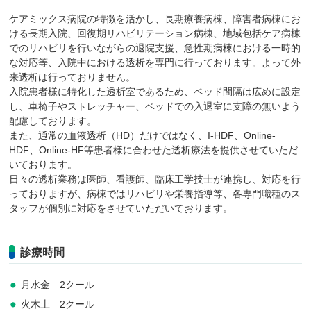
ケアミックス病院の特徴を活かし、長期療養病棟、障害者病棟にお
ける長期入院、回復期リハビリテーション病棟、地域包括ケア病棟
でのリハビリを行いながらの退院支援、急性期病棟における一時的
な対応等、入院中における透析を専門に行っております。よって外
来透析は行っておりません。
入院患者様に特化した透析室であるため、ベッド間隔は広めに設定
し、車椅子やストレッチャー、ベッドでの入退室に支障の無いよう
配慮しております。
また、通常の血液透析（HD）だけではなく、I-HDF、Online-
HDF、Online-HF等患者様に合わせた透析療法を提供させていただ
いております。
日々の透析業務は医師、看護師、臨床工学技士が連携し、対応を行
っておりますが、病棟ではリハビリや栄養指導等、各専門職種のス
タッフが個別に対応をさせていただいております。
診療時間
月水金 2クール
火木土 2クール