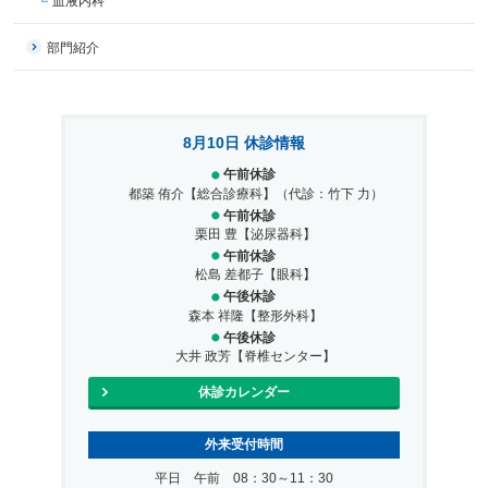
血液内科
部門紹介
8月10日 休診情報
午前休診
都築 侑介【総合診療科】（代診：竹下 力）
午前休診
栗田 豊【泌尿器科】
午前休診
松島 差都子【眼科】
午後休診
森本 祥隆【整形外科】
午後休診
大井 政芳【脊椎センター】
休診カレンダー
外来受付時間
平日 午前 08：30～11：30