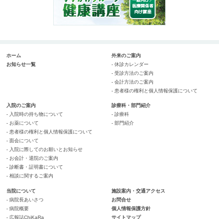
ホーム
外来のご案内
お知らせ一覧
- 休診カレンダー
- 受診方法のご案内
- 会計方法のご案内
- 患者様の権利と個人情報保護について
入院のご案内
診療科・部門紹介
- 入院時の持ち物について
- 診療科
- お薬について
- 部門紹介
- 患者様の権利と個人情報保護について
- 面会について
- 入院に際してのお願いとお知らせ
- お会計・退院のご案内
- 診断書・証明書について
- 相談に関するご案内
当院について
施設案内・交通アクセス
- 病院長あいさつ
お問合せ
- 病院概要
個人情報保護方針
- 広報誌ChiKaRa
サイトマップ