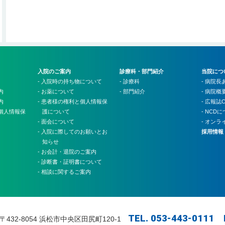
入院のご案内
診療科・部門紹介
当院につ
- 入院時の持ち物について
- 診療科
- 病院長
内
- お薬について
- 部門紹介
- 病院概
内
- 患者様の権利と個人情報保
- 広報誌C
と個人情報保
護について
- NCD
- 面会について
- オン
- 入院に際してのお願いとお
採用情報
知らせ
- お会計・退院のご案内
- 診断書・証明書について
- 相談に関するご案内
TEL. 053-443-0111 
〒432-8054 浜松市中央区田尻町120-1