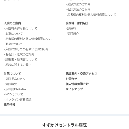
- 受診方法のご案内
- 会計方法のご案内
- 患者様の権利と個人情報保護について
入院のご案内
診療科・部門紹介
- 入院時の持ち物について
- 診療科
- お薬について
- 部門紹介
- 患者様の権利と個人情報保護について
- 面会について
- 入院に際してのお願いとお知らせ
- お会計・退院のご案内
- 診断書・証明書について
- 相談に関するご案内
当院について
施設案内・交通アクセス
- 病院長あいさつ
お問合せ
- 病院概要
個人情報保護方針
- 広報誌ChiKaRa
サイトマップ
- NCDについて
- オンライン資格確認
採用情報
すずかけセントラル病院