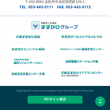
〒432-8054 浜松市中央区田尻町120-1
TEL. 053-443-0111 FAX. 053-443-0112
Copyright © medical corporation Kouenkai All Rights Reserved.
PCサイト表示