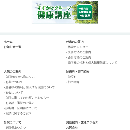
ホーム
外来のご案内
お知らせ一覧
- 休診カレンダー
- 受診方法のご案内
- 会計方法のご案内
- 患者様の権利と個人情報保護について
入院のご案内
診療科・部門紹介
- 入院時の持ち物について
- 診療科
- お薬について
- 部門紹介
- 患者様の権利と個人情報保護について
- 面会について
- 入院に際してのお願いとお知らせ
- お会計・退院のご案内
- 診断書・証明書について
- 相談に関するご案内
当院について
施設案内・交通アクセス
- 病院長あいさつ
お問合せ