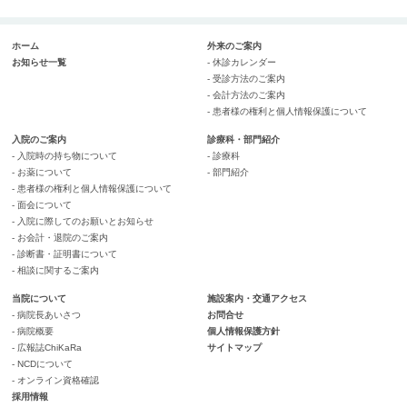
ホーム
外来のご案内
お知らせ一覧
- 休診カレンダー
- 受診方法のご案内
- 会計方法のご案内
- 患者様の権利と個人情報保護について
入院のご案内
診療科・部門紹介
- 入院時の持ち物について
- 診療科
- お薬について
- 部門紹介
- 患者様の権利と個人情報保護について
- 面会について
- 入院に際してのお願いとお知らせ
- お会計・退院のご案内
- 診断書・証明書について
- 相談に関するご案内
当院について
施設案内・交通アクセス
- 病院長あいさつ
お問合せ
- 病院概要
個人情報保護方針
- 広報誌ChiKaRa
サイトマップ
- NCDについて
- オンライン資格確認
採用情報