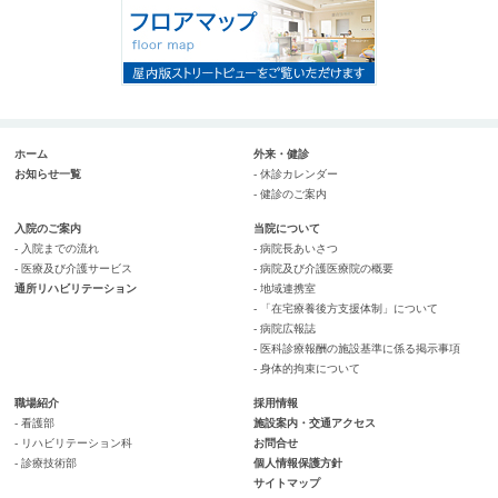
ホーム
外来・健診
お知らせ一覧
- 休診カレンダー
- 健診のご案内
入院のご案内
当院について
- 入院までの流れ
- 病院長あいさつ
- 医療及び介護サービス
- 病院及び介護医療院の概要
通所リハビリテーション
- 地域連携室
- 「在宅療養後方支援体制」について
- 病院広報誌
- 医科診療報酬の施設基準に係る掲示事項
- 身体的拘束について
職場紹介
採用情報
- 看護部
施設案内・交通アクセス
- リハビリテーション科
お問合せ
- 診療技術部
個人情報保護方針
サイトマップ