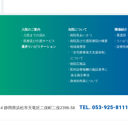
入院のご案内
当院について
職場紹介
- 入院までの流れ
- 病院長あいさつ
- 看護部
- 医療及び介護サービス
- 病院及び介護医療院の概要
- リハ
通所リハビリテーション
- 地域連携室
- 診療技
- 「在宅療養後方支援体制」
について
- 病院広報誌
- 医科診療報酬の施設基準に
係る掲示事項
- 身体的拘束について
TEL. 053-925-811
314 静岡県浜松市天竜区二俣町二俣2396-56