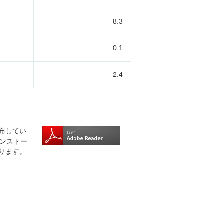
8.3
0.1
2.4
布してい
をインストー
ります。