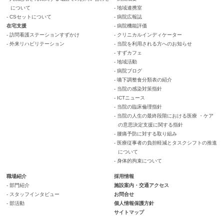
について
- 地域連携室
- CSセットについて
- 病院広報誌
在宅支援
- 病院機能評価
- 訪問看護ステーションすずかけ
- クリニカルインディケーター
- 外来リハビリテーション
- 当院を利用される方へのお知らせ
- すずカフェ
- 地域活動
- 病院ブログ
- 嚥下調整食分類表の紹介
- 当院の感染対策指針
- ICTニュース
- 当院の臨床倫理指針
- 当院の人生の最終段階における医療 ・ケア
の意思決定支援に関する指針
- 腰痛予防に対する取り組み
- 医療従事者の負担軽減とタスクシフトの推進
について
- 身体的拘束について
職場紹介
採用情報
- 部門紹介
施設案内・交通アクセス
- スタッフインタビュー
お問合せ
- 部活動
個人情報保護方針
サイトマップ