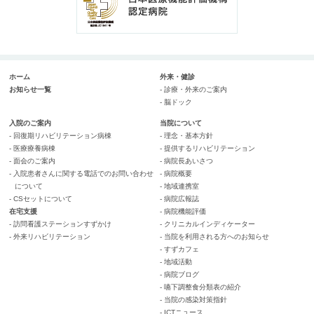
ホーム
外来・健診
お知らせ一覧
- 診療・外来のご案内
- 脳ドック
入院のご案内
当院について
- 回復期リハビリテーション病棟
- 理念・基本方針
- 医療療養病棟
- 提供するリハビリテーション
- 面会のご案内
- 病院長あいさつ
- 入院患者さんに関する電話でのお問い合わせ
- 病院概要
について
- 地域連携室
- CSセットについて
- 病院広報誌
在宅支援
- 病院機能評価
- 訪問看護ステーションすずかけ
- クリニカルインディケーター
- 外来リハビリテーション
- 当院を利用される方へのお知らせ
- すずカフェ
- 地域活動
- 病院ブログ
- 嚥下調整食分類表の紹介
- 当院の感染対策指針
- ICTニュース