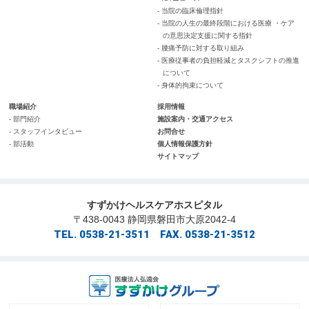
- 当院の臨床倫理指針
- 当院の人生の最終段階における医療 ・ケア
の意思決定支援に関する指針
- 腰痛予防に対する取り組み
- 医療従事者の負担軽減とタスクシフトの推進
について
- 身体的拘束について
職場紹介
採用情報
- 部門紹介
施設案内・交通アクセス
- スタッフインタビュー
お問合せ
- 部活動
個人情報保護方針
サイトマップ
すずかけヘルスケアホスピタル
〒438-0043 静岡県磐田市大原2042-4
TEL. 0538-21-3511 FAX. 0538-21-3512