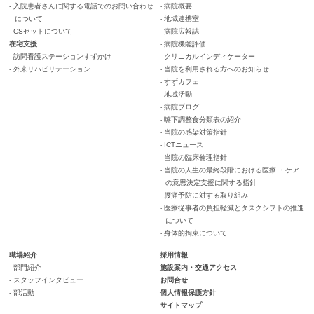
- 入院患者さんに関する電話でのお問い合わせ
- 病院概要
について
- 地域連携室
- CSセットについて
- 病院広報誌
在宅支援
- 病院機能評価
- 訪問看護ステーションすずかけ
- クリニカルインディケーター
- 外来リハビリテーション
- 当院を利用される方へのお知らせ
- すずカフェ
- 地域活動
- 病院ブログ
- 嚥下調整食分類表の紹介
- 当院の感染対策指針
- ICTニュース
- 当院の臨床倫理指針
- 当院の人生の最終段階における医療 ・ケア
の意思決定支援に関する指針
- 腰痛予防に対する取り組み
- 医療従事者の負担軽減とタスクシフトの推進
について
- 身体的拘束について
職場紹介
採用情報
- 部門紹介
施設案内・交通アクセス
- スタッフインタビュー
お問合せ
- 部活動
個人情報保護方針
サイトマップ